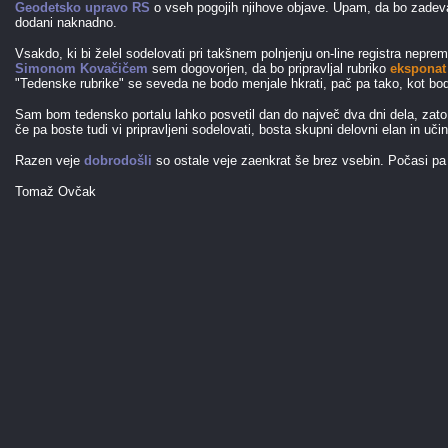
Geodetsko upravo RS
o vseh pogojih njihove objave. Upam, da bo zadeva 
dodani naknadno.
Vsakdo, ki bi želel sodelovati pri takšnem polnjenju on-line registra nepr
Simonom Kovačičem
sem dogovorjen, da bo pripravljal rubriko
eksponat
"Tedenske rubrike" se seveda ne bodo menjale hkrati, pač pa tako, kot bod
Sam bom tedensko portalu lahko posvetil dan do največ dva dni dela, zato 
če pa boste tudi vi pripravljeni sodelovati, bosta skupni delovni elan in učin
Razen veje
dobrodošli
so ostale veje zaenkrat še brez vsebin. Počasi pa
Tomaž Ovčak