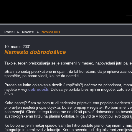
Portal
Novice
Novica 001
10. marec 2001
Namesto dobrodošlice
Takole, teden preizkušanja se je spremenil v mesec, napovedani jutri pa je
Strani so sedaj preizkušene in upam, da lahko rečem, da je njihova zasnova
sporočite, pa bomo videli, kaj se da narediti.
Preden se lotim opisovanja drznih (utopičnih?) načrtov za prihodnost, mora
najdete v veji
dobrodošli.
Delovanje portala brez njih ni mogoče, zato so b
čtivo.
Kako naprej? Sam se bom trudil tedensko pripraviti eno popolno evidenco s
pripravljen naslednji opis objekta, bo šel prejšnji v register. Ko bom imel v
zahtevnejši. Glede tistega tedna me ne držati preveč dobesedno za besedo
avstro-ogrskemu križu na planini Golobar, ki ga vidite v logotipu levo zgoraj
Ko bo objavljenih nekaj opisov, vam bo hitro postalo jasno, kaj imam v mi
fotografije in zemljevid z lokacijo. Ker so seveda tudi digitalizirani zemlje